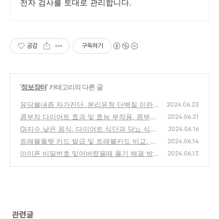
전자 검사를 토대로 관리합니다.
공감
구독하기
'
정보장터
' 카테고리의 다른 글
유당불내증 자가진단 ,분리유청 단백질 이란
2024.06.23
콤부차 다이어트 효과 및 효능 부작용, 콤부차
(0)
2024.06.21
칼로리
GI지수 낮은 음식, 다이어트 식단과 당뇨 식단
(0)
2024.06.16
의 차이, 혈당스파이크 기준
트래블월렛 카드 발급 및 트래블카드 비교, 나
(0)
2024.06.14
에게 맞는 트래블카드 찾기
아이폰 비밀번호 잊어버렸을때 풀기 해결 방
(0)
2024.06.13
법-AnyUnlock
(0)
관련글