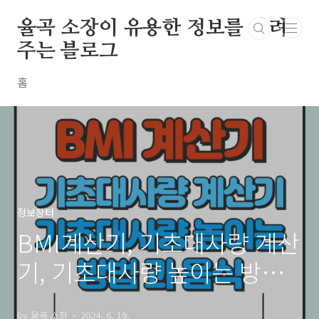
본문 바로가기
율곡 소장이 유용한 정보를 알려
주는 블로그
홈
정보장터
BMI계산기, 기초대사량 계산
기, 기초대사량 높이는 방법
과 음식
by 율곡 소장
2024. 6. 19.