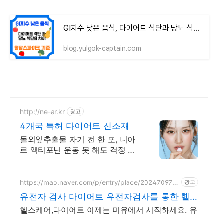
GI지수 낮은 음식, 다이어트 식단과 당뇨 식단의 차이, 혈당스파이크 기준
blog.yulgok-captain.com
http://ne-ar.kr
광고
4개국 특허 다이어트 신소재
돌외잎추출물 자기 전 한 포, 니아
르 액티포닌 운동 못 해도 걱정 마
세요, 니아르 한 포로 밤새 가볍게
케어
https://map.naver.com/p/entry/place/202470972
광고
3
유전자 검사 다이어트 유전자검사를 통한 헬
스케어
헬스케어,다이어트 이제는 미유에서 시작하세요. 유