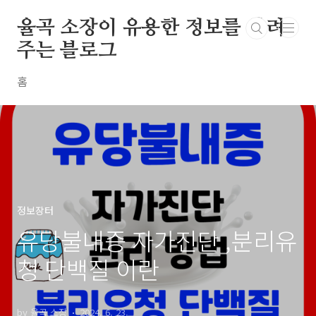
본문 바로가기
율곡 소장이 유용한 정보를 알려
주는 블로그
홈
정보장터
유당불내증 자가진단 ,분리유
청 단백질 이란
by 율곡 소장
2024. 6. 23.