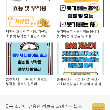
피페린 효능과 부작용, 커큐민
붓기빼는 법 - 붓기빼는 음식과
효능 및 부작용 커큐민과 피페린
붓기빼는 차 종류 및 효능
관계
콤부차 다이어트 효과 및 효능
BMI계산기, 기초대사량 계산기,
부작용, 콤부차 칼로리
기초대사량 높이는 방법 과 음식
율곡 소장이 유용한 정보를 알려주는 블로