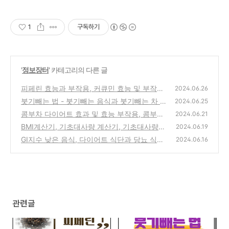
1
구독하기
'
정보장터
' 카테고리의 다른 글
피페린 효능과 부작용, 커큐민 효능 및 부작용
2024.06.26
커큐민과 피페린 관계
붓기빼는 법 - 붓기빼는 음식과 붓기빼는 차 종
(0)
2024.06.25
류 및 효능
콤부차 다이어트 효과 및 효능 부작용, 콤부차
(0)
2024.06.21
칼로리
BMI계산기, 기초대사량 계산기, 기초대사량
(0)
2024.06.19
높이는 방법 과 음식
GI지수 낮은 음식, 다이어트 식단과 당뇨 식단
(0)
2024.06.16
의 차이, 혈당스파이크 기준
(0)
관련글