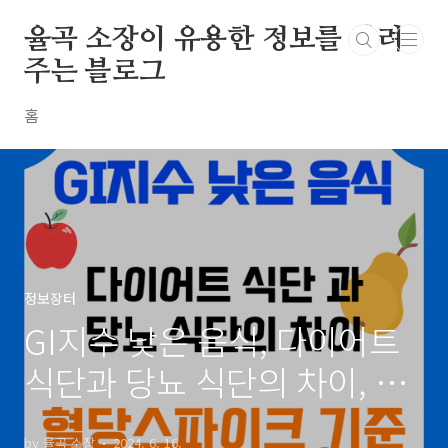
본문 바로가기
율곡 소장이 유용한 정보를 알려
주는 블로그
홈
정보장터
GI지수 낮은 음식, 다이어트
식단과 당뇨 식단의 차이, 혈
당스파이크 기준
by 율곡 소장
2024. 6. 16.