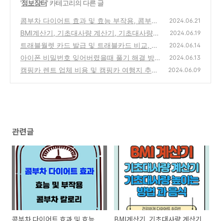
'
정보장터
' 카테고리의 다른 글
콤부차 다이어트 효과 및 효능 부작용, 콤부차
2024.06.21
칼로리
BMI계산기, 기초대사량 계산기, 기초대사량
(0)
2024.06.19
높이는 방법 과 음식
트래블월렛 카드 발급 및 트래블카드 비교, 나
(0)
2024.06.14
에게 맞는 트래블카드 찾기
아이폰 비밀번호 잊어버렸을때 풀기 해결 방
(0)
2024.06.13
법-AnyUnlock
캠핑카 렌트 업체 비용 및 캠핑카 여행지 추천
(0)
2024.06.09
2024
(1)
관련글
콤부차 다이어트 효과 및 효능
BMI계산기, 기초대사량 계산기,