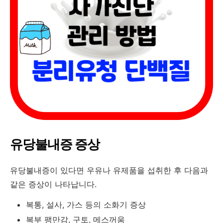
유당불내증 증상
유당불내증이 있다면 우유나 유제품을 섭취한 후 다음과
같은 증상이 나타납니다.
복통, 설사, 가스 등의 소화기 증상
복부 팽만감, 구토, 메스꺼움