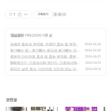
1
구독하기
'
정보장터
' 카테고리의 다른 글
피페린 효능과 부작용, 커큐민 효능 및 부작용
2024.06.26
커큐민과 피페린 관계
붓기빼는 법 - 붓기빼는 음식과 붓기빼는 차 종
(0)
2024.06.25
류 및 효능
콤부차 다이어트 효과 및 효능 부작용, 콤부차
(0)
2024.06.21
칼로리
BMI계산기, 기초대사량 계산기, 기초대사량
(0)
2024.06.19
높이는 방법 과 음식
GI지수 낮은 음식, 다이어트 식단과 당뇨 식단
(0)
2024.06.16
의 차이, 혈당스파이크 기준
(0)
관련글