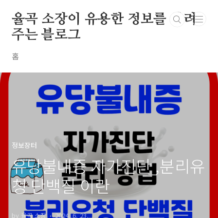
본문 바로가기
율곡 소장이 유용한 정보를 알려
주는 블로그
홈
정보장터
유당불내증 자가진단 ,분리유
청 단백질 이란
by 율곡 소장
2024. 6. 23.