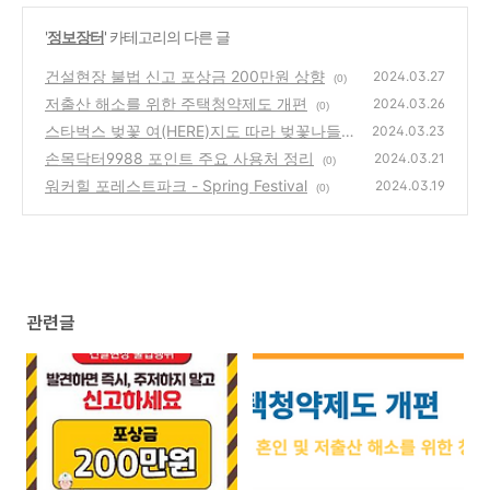
'
정보장터
' 카테고리의 다른 글
건설현장 불법 신고 포상금 200만원 상향
2024.03.27
(0)
저출산 해소를 위한 주택청약제도 개편
2024.03.26
(0)
스타벅스 벚꽃 여(HERE)지도 따라 벚꽃나들이
2024.03.23
손목닥터9988 포인트 주요 사용처 정리
(0)
2024.03.21
(0)
워커힐 포레스트파크 - Spring Festival
2024.03.19
(0)
관련글