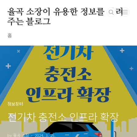
본문 바로가기
율곡 소장이 유용한 정보를 알려
주는 블로그
홈
정보장터
전기차 충전소 인프라 확장
by 율곡 소장
2024. 3. 25.