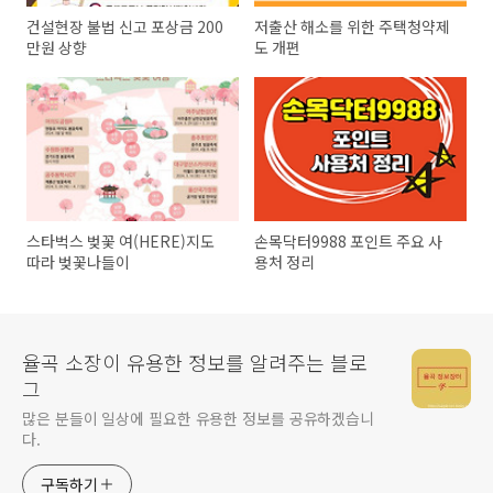
건설현장 불법 신고 포상금 200
저출산 해소를 위한 주택청약제
만원 상향
도 개편
스타벅스 벚꽃 여(HERE)지도
손목닥터9988 포인트 주요 사
따라 벚꽃나들이
용처 정리
율곡 소장이 유용한 정보를 알려주는 블로
그
많은 분들이 일상에 필요한 유용한 정보를 공유하겠습니
다.
구독하기