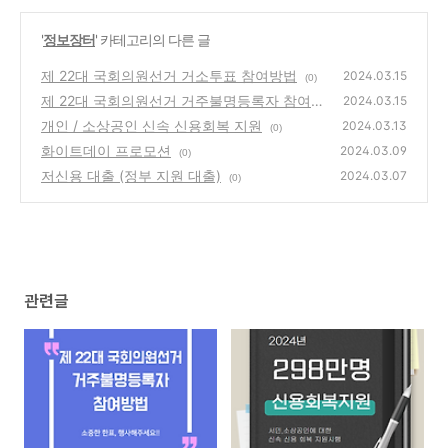
'
정보장터
' 카테고리의 다른 글
제 22대 국회의원선거 거소투표 참여방법
2024.03.15
(0)
제 22대 국회의원선거 거주불명등록자 참여방
2024.03.15
법
개인 / 소상공인 신속 신용회복 지원
(0)
2024.03.13
(0)
화이트데이 프로모션
2024.03.09
(0)
저신용 대출 (정부 지원 대출)
2024.03.07
(0)
관련글