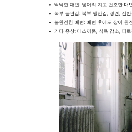
딱딱한 대변: 덩어리 지고 건조한 대
복부 불편감: 복부 팽만감, 경련, 전
불완전한 배변: 배변 후에도 장이 완
기타 증상: 메스꺼움, 식욕 감소, 피로