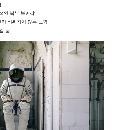
변
반적인 복부 불편감
전히 비워지지 않는 느낌
감 등