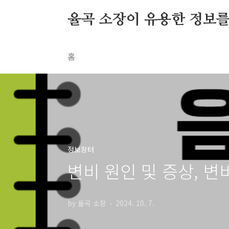
본문 바로가기
율곡 소장이 유용한 정보
홈
정보장터
변비 원인 및 증상, 변
by 율곡 소장
2024. 10. 7.