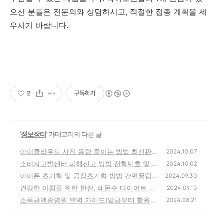
으신 분들은 전문의와 상담하시고, 적절한 접종 계획을 세
우시기 바랍니다.
2
구독하기
'
정보장터
' 카테고리의 다른 글
아이클라우드 사진 용량 줄이는 방법 최신판
2024.10.07
소비자고발센터 피해신고 방법 전화번호 및 후
(3)
2024.10.02
기 총정리
아이폰 초기화 및 공장초기화 방법 간편꿀팁
(14)
2024.09.30
건강한 아침을 위한 한잔, 레몬수 다이어트 효
(3)
2024.09.10
능 및 만들기 총정리
소득금액증명원 완벽 가이드(발급부터 활용까
(4)
2024.08.21
지 한 번에 정리)
(0)