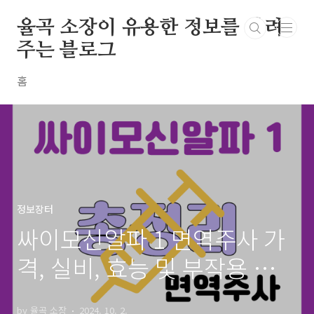
본문 바로가기
율곡 소장이 유용한 정보를 알려
주는 블로그
홈
정보장터
싸이모신알파 1 면역주사 가
격, 실비, 효능 및 부작용 총정
리
by 율곡 소장
2024. 10. 2.