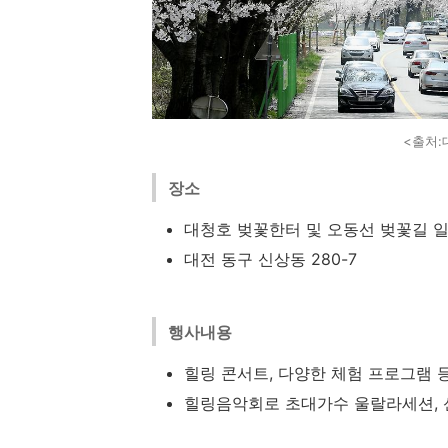
<출처:
장소
대청호 벚꽃한터 및 오동선 벚꽃길 
대전 동구 신상동 280-7
행사내용
힐링 콘서트, 다양한 체험 프로그램 
힐링음악회로 초대가수 울랄라세션, 