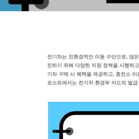
전기차는 친환경적인 이동 수단으로, 많은
진하기 위해 다양한 지원 정책을 시행하고 
기차 구매 시 혜택을 제공하고, 충전소 이
포스트에서는 전기차 환경부 카드의 발급 