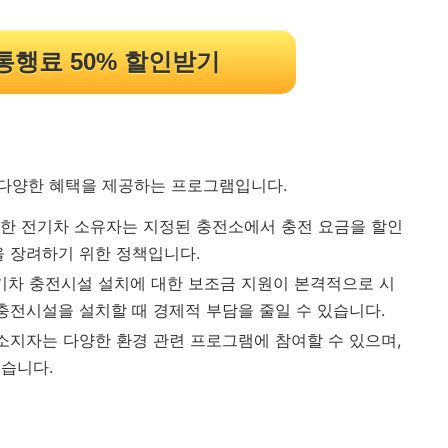
통행료 50% 할인받기
다양한 혜택을 제공하는 프로그램입니다.
지한 전기차 소유자는 지정된 충전소에서 충전 요금을 할인
을 장려하기 위한 정책입니다.
전기차 충전시설 설치에 대한 보조금 지원이 본격적으로 시
 충전시설을 설치할 때 경제적 부담을 줄일 수 있습니다.
 소지자는 다양한 환경 관련 프로그램에 참여할 수 있으며,
있습니다.