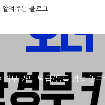
를 알려주는 블로그
환경부 카드 발급/등록 방법 (5분