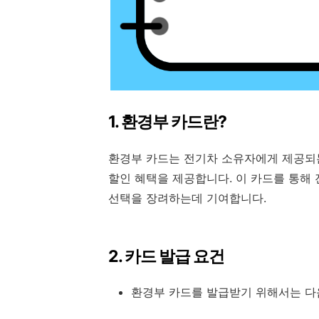
1. 환경부 카드란?
환경부 카드는 전기차 소유자에게 제공되는
할인 혜택을 제공합니다. 이 카드를 통해
선택을 장려하는데 기여합니다.
2. 카드 발급 요건
환경부 카드를 발급받기 위해서는 다